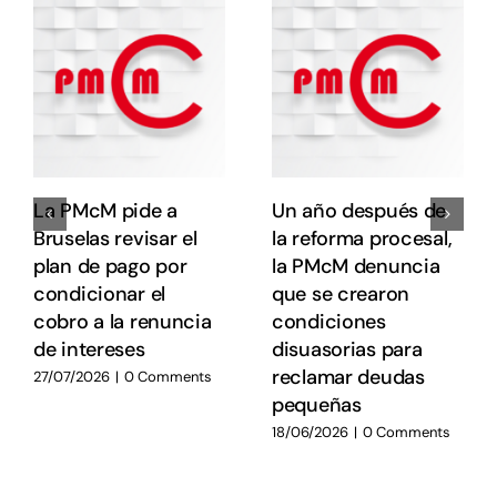
e
e
E
E
La PMcM pide a
Un año después de
Bruselas revisar el
la reforma procesal,
plan de pago por
la PMcM denuncia
condicionar el
que se crearon
cobro a la renuncia
condiciones
de intereses
disuasorias para
reclamar deudas
27/07/2026
|
0 Comments
pequeñas
18/06/2026
|
0 Comments