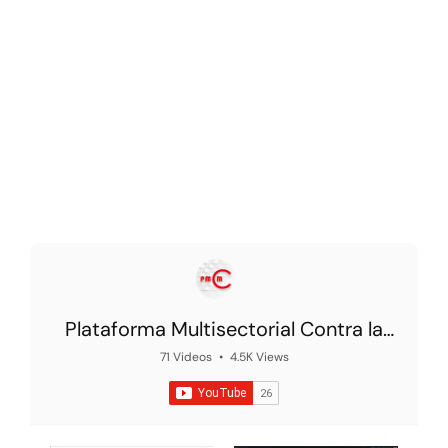
Plataforma Multisectorial Contra la
Morosidad
71 Videos
•
4.5K Views