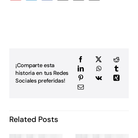
a
D
L
L
p
p
D
u
a
e
e
¡Comparte esta
a
historia en tus Redes
m
E
Sociales preferidas!
G
P
i
I
d
Related Posts
P
c
o
s