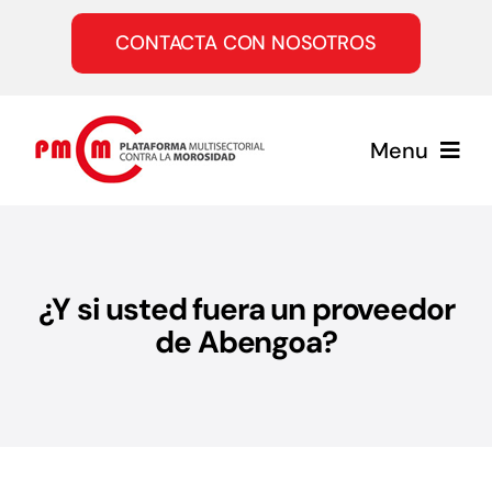
Saltar
al
CONTACTA CON NOSOTROS
contenido
Menu
Inicio
¿Y si usted fuera un proveedor
Quiénes somos
de Abengoa?
Servicios
Únete a la PMcM