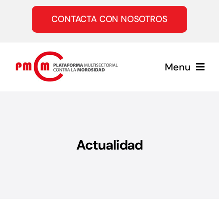
Saltar
al
CONTACTA CON NOSOTROS
contenido
Menu
Inicio
Quiénes somos
Actualidad
Servicios
Únete a la PMcM