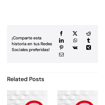
L
p
p
D
u
a
e
e
¡Comparte esta
a
historia en tus Redes
m
E
Sociales preferidas!
G
P
i
I
d
Related Posts
P
c
o
s
e
e
E