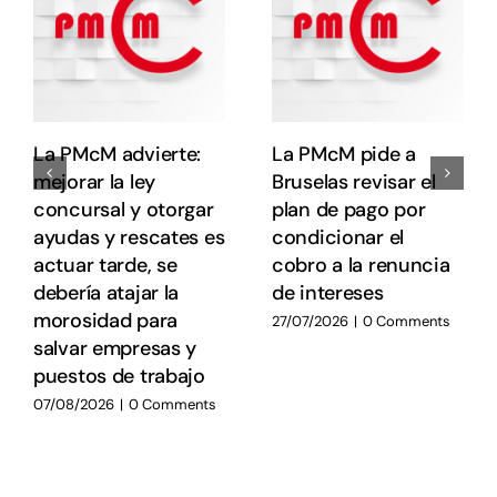
E
La PMcM advierte:
La PMcM pide a
mejorar la ley
Bruselas revisar el
concursal y otorgar
plan de pago por
ayudas y rescates es
condicionar el
actuar tarde, se
cobro a la renuncia
debería atajar la
de intereses
morosidad para
27/07/2026
|
0 Comments
salvar empresas y
puestos de trabajo
07/08/2026
|
0 Comments