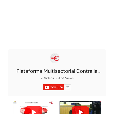
Plataforma Multisectorial Contra la
Morosidad
71 Videos
•
4.5K Views