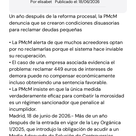
Por
elisabet
Publicado el: 18/06/2026
Un año después de la reforma procesal,
la PMcM
de
nuncia que
se
crea
ro
n condiciones disuasorias
para reclamar deudas pequeñas
•
La PMcM
alerta de que
muchos acreedores optan
por no reclamarlas porque el sistema hace inviable
su recuperación.
•
El caso de una empresa asociada evidencia el
problema: reclamar 449 euros de intereses de
demora puede no compensar económicamente
incluso obteniendo una sentencia favorable.
•
La PMcM insiste en que la única medida
verdaderamente eficaz para combatir la morosidad
es un régimen sancionador que penalice al
incumplidor.
Madrid,
1
8
de
juni
o
de 2026.-
Más
de
un año
después de la entrada en vigor de la Ley Orgánica
1/2025, que introdujo la obligación de acudir a un
Medio Adecuado de Solución de Controversias