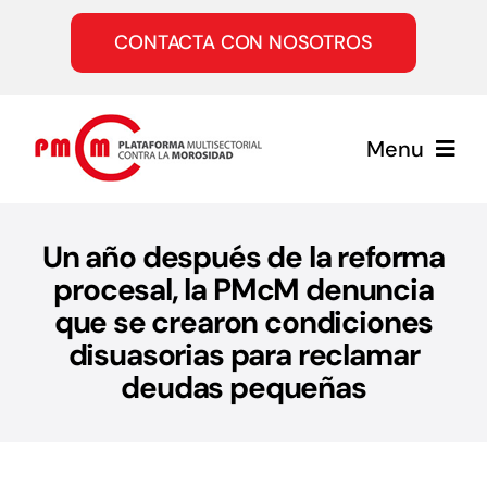
Saltar
al
CONTACTA CON NOSOTROS
contenido
Menu
Inicio
Un año después de la reforma
procesal, la PMcM denuncia
Quiénes somos
que se crearon condiciones
disuasorias para reclamar
Servicios
deudas pequeñas
Únete a la PMcM