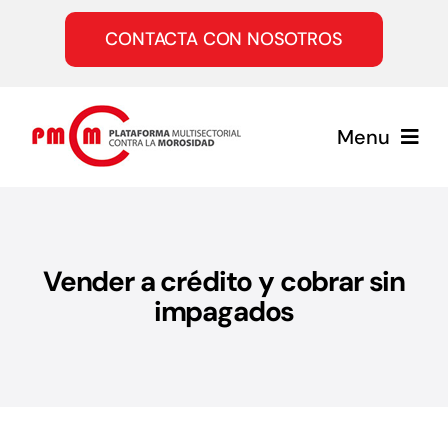
Saltar
al
CONTACTA CON NOSOTROS
contenido
Menu
Inicio
Vender a crédito y cobrar sin
Quiénes somos
impagados
Servicios
Únete a la PMcM