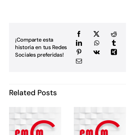
p
p
D
u
a
e
e
¡Comparte esta
a
historia en tus Redes
m
E
Sociales preferidas!
G
P
i
I
d
Related Posts
P
c
o
s
e
e
E
E