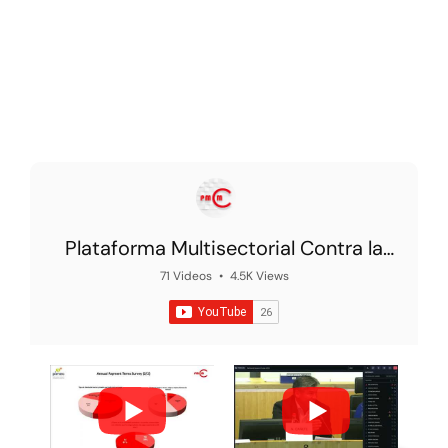
Plataforma Multisectorial Contra la
Morosidad
71 Videos
•
4.5K Views