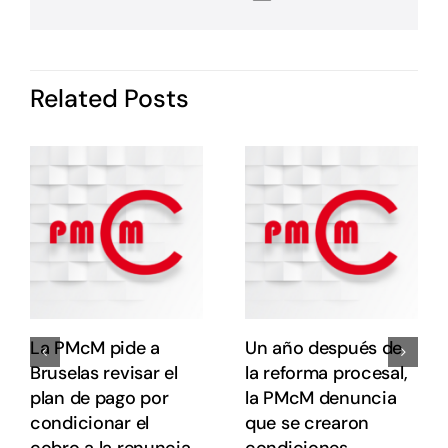
P
i
I
d
Related Posts
P
c
o
s
e
e
E
E
La PMcM pide a
Un año después de
Bruselas revisar el
la reforma procesal,
plan de pago por
la PMcM denuncia
condicionar el
que se crearon
cobro a la renuncia
condiciones