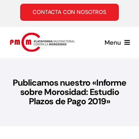
Saltar
al
CONTACTA CON NOSOTROS
contenido
Menu
Inicio
Publicamos nuestro «Informe
Quiénes somos
sobre Morosidad: Estudio
Plazos de Pago 2019»
Servicios
Únete a la PMcM