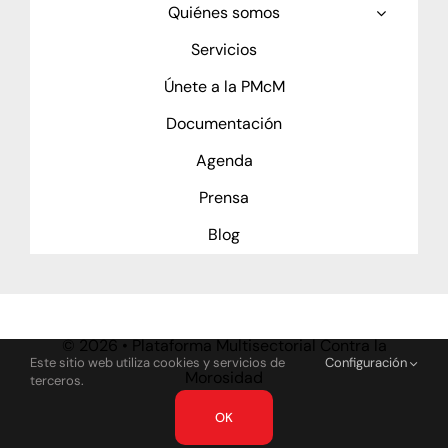
Quiénes somos
Servicios
Únete a la PMcM
Documentación
Agenda
Prensa
Blog
©
2026 • Plataforma Multisectorial Contra la
Este sitio web utiliza cookies y servicios de
Configuración
Morosidad
terceros.
OK