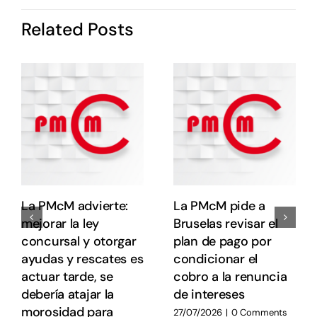
I
d
Related Posts
P
c
o
s
e
e
E
E
La PMcM advierte:
La PMcM pide a
mejorar la ley
Bruselas revisar el
concursal y otorgar
plan de pago por
ayudas y rescates es
condicionar el
actuar tarde, se
cobro a la renuncia
debería atajar la
de intereses
morosidad para
27/07/2026
|
0 Comments