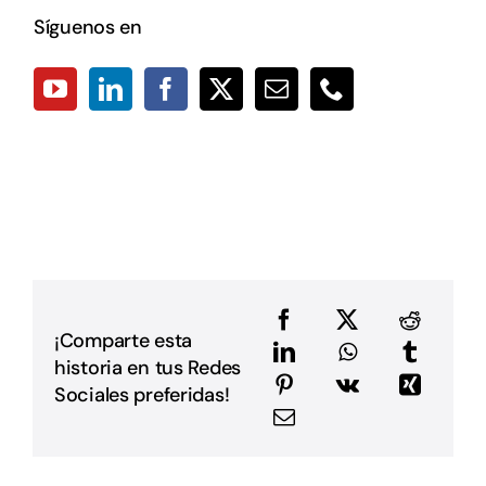
E
Síguenos en
2
C
p
p
a
D
L
L
p
p
D
u
a
e
e
¡Comparte esta
a
historia en tus Redes
m
E
Sociales preferidas!
G
P
i