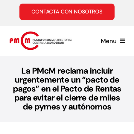
Saltar
al
CONTACTA CON NOSOTROS
contenido
Menu
Inicio
La PMcM reclama incluir
urgentemente un “pacto de
Quiénes somos
pagos” en el Pacto de Rentas
para evitar el cierre de miles
Servicios
de pymes y autónomos
Únete a la PMcM