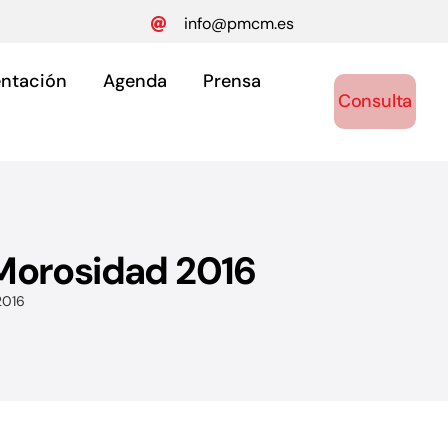
info@pmcm.es
ntación
Agenda
Prensa
Consulta
 Morosidad 2016
ónomos
2016
y autónomos.