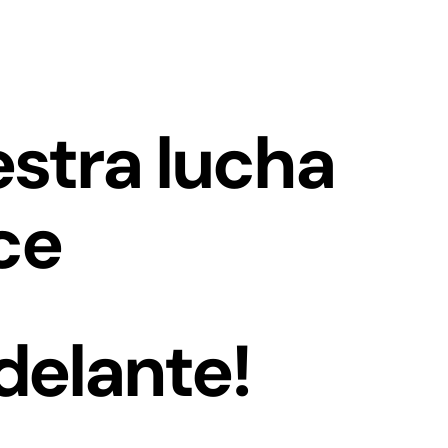
estra lucha
ce
delante!