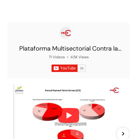
Plataforma Multisectorial Contra la
Morosidad
71 Videos
•
4.5K Views