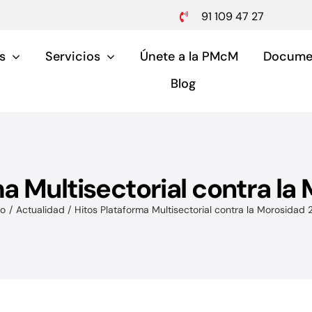
91 109 47 27
s
Servicios
Únete a la PMcM
Docume
Blog
ma Multisectorial contra la
Pymes y aut
io
Actualidad
Hitos Plataforma Multisectorial contra la Morosidad 
Servicios para pymes 