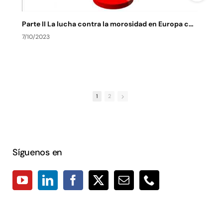
Parte II La lucha contra la morosidad en Europa contexto actual y de futuro
7/10/2023
7
1
2
Síguenos en