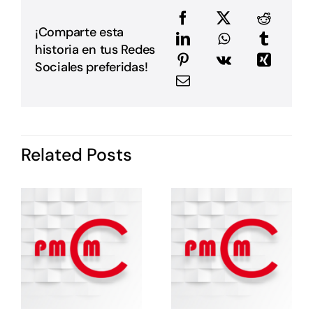
a
e
e
¡Comparte esta
a
historia en tus Redes
m
E
Sociales preferidas!
G
P
i
I
d
Related Posts
P
c
o
s
e
e
E
E