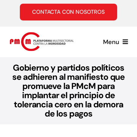
Saltar
al
CONTACTA CON NOSOTROS
contenido
Menu
Inicio
Gobierno y partidos políticos
se adhieren al manifiesto que
promueve la PMcM para
Quiénes somos
implantar el principio de
tolerancia cero en la demora
Servicios
de los pagos
Únete a la PMcM