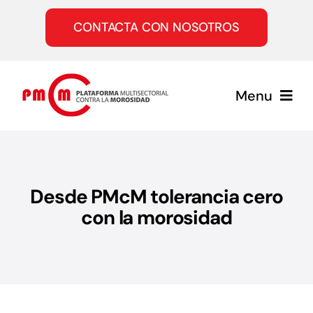
Saltar
al
CONTACTA CON NOSOTROS
contenido
Menu
Inicio
Desde PMcM tolerancia cero
Quiénes somos
con la morosidad
Servicios
Únete a la PMcM