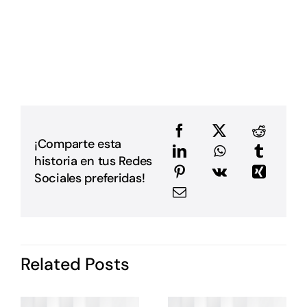
a
D
L
L
p
p
D
u
a
e
e
¡Comparte esta
a
historia en tus Redes
m
E
Sociales preferidas!
G
P
i
I
d
Related Posts
P
c
o
s