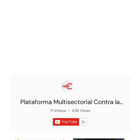
Plataforma Multisectorial Contra la
Morosidad
71 Videos
•
4.5K Views