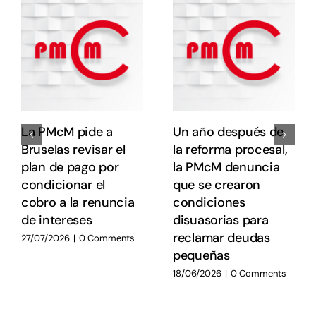
e
e
E
E
La PMcM pide a
Un año después de
Bruselas revisar el
la reforma procesal,
plan de pago por
la PMcM denuncia
condicionar el
que se crearon
cobro a la renuncia
condiciones
de intereses
disuasorias para
reclamar deudas
27/07/2026
|
0 Comments
pequeñas
18/06/2026
|
0 Comments