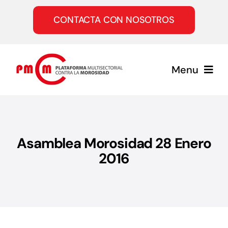
Saltar
al
CONTACTA CON NOSOTROS
contenido
Menu
Inicio
Asamblea Morosidad 28 Enero
Quiénes somos
2016
Servicios
Únete a la PMcM