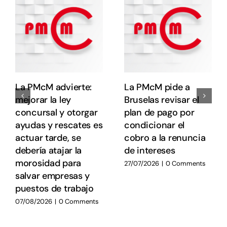
e
E
E
La PMcM advierte:
La PMcM pide a
mejorar la ley
Bruselas revisar el
concursal y otorgar
plan de pago por
ayudas y rescates es
condicionar el
actuar tarde, se
cobro a la renuncia
debería atajar la
de intereses
morosidad para
27/07/2026
|
0 Comments
salvar empresas y
puestos de trabajo
07/08/2026
|
0 Comments