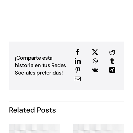
D
L
L
p
p
D
u
a
e
e
¡Comparte esta
a
historia en tus Redes
m
E
Sociales preferidas!
G
P
i
I
d
Related Posts
P
c
o
s
e