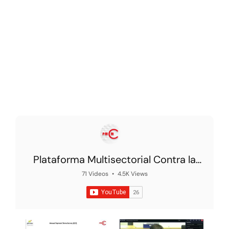
Plataforma Multisectorial Contra la
Morosidad
71 Videos
•
4.5K Views