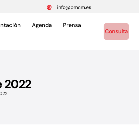
info@pmcm.es
ntación
Agenda
Prensa
Consulta
e 2022
ónomos
2022
y autónomos.