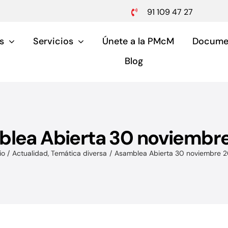
91 109 47 27
s
Servicios
Únete a la PMcM
Docume
Blog
lea Abierta 30 noviembr
Pymes y aut
io
Actualidad
Temática diversa
Asamblea Abierta 30 noviembre 
Servicios para pymes 