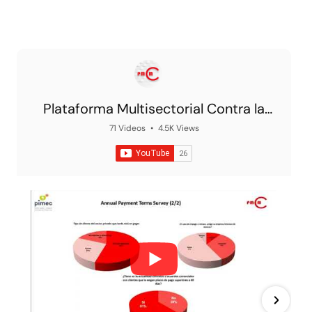
Plataforma Multisectorial Contra la
Morosidad
71 Videos
•
4.5K Views