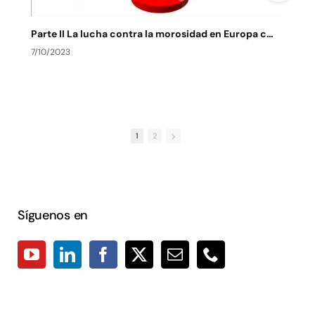
Parte II La lucha contra la morosidad en Europa contexto actual y de futuro
7/10/2023
7
1
2
Síguenos en