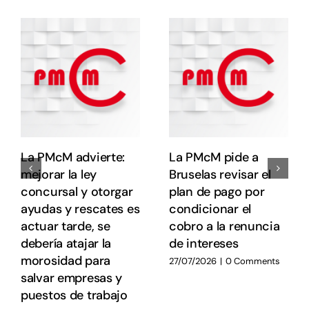
o
s
e
e
E
E
La PMcM advierte:
La PMcM pide a
mejorar la ley
Bruselas revisar el
concursal y otorgar
plan de pago por
ayudas y rescates es
condicionar el
actuar tarde, se
cobro a la renuncia
debería atajar la
de intereses
morosidad para
27/07/2026
|
0 Comments
salvar empresas y
puestos de trabajo