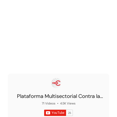
Plataforma Multisectorial Contra la
Morosidad
71 Videos
•
4.5K Views