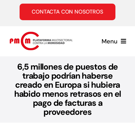
Saltar
al
CONTACTA CON NOSOTROS
contenido
Menu
Inicio
6,5 millones de puestos de
trabajo podrían haberse
creado en Europa si hubiera
Quiénes somos
habido menos retrasos en el
pago de facturas a
Servicios
proveedores
Únete a la PMcM