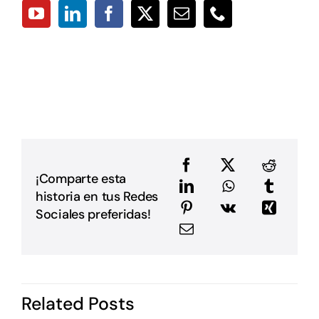
p
p
a
D
L
L
p
p
D
u
a
e
e
¡Comparte esta
a
historia en tus Redes
m
E
Sociales preferidas!
G
P
i
I
d
Related Posts
P
c