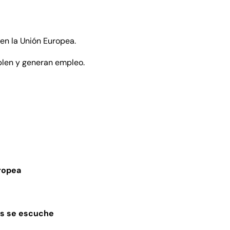
 en la Unión Europea.
plen y generan empleo.
uropea
as se escuche