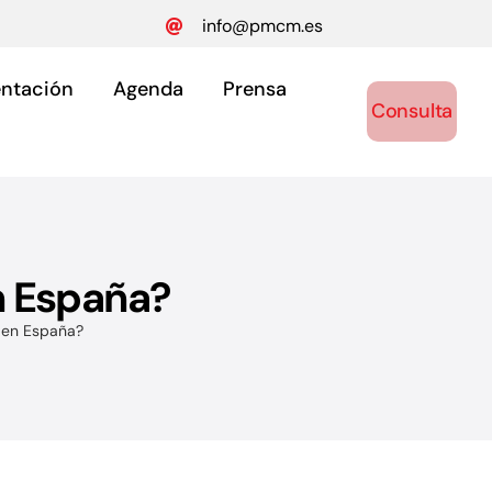
info@pmcm.es
ntación
Agenda
Prensa
Consulta
n España?
ónomos
 en España?
y autónomos.