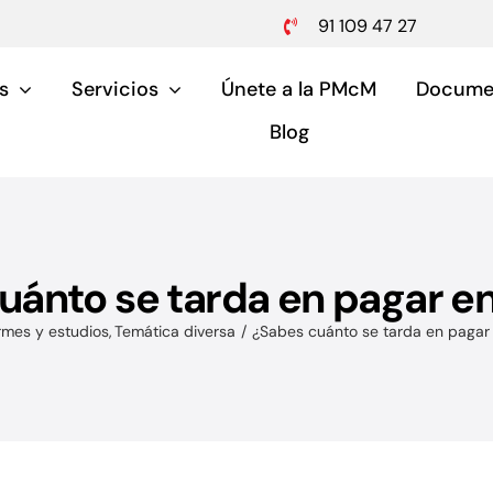
91 109 47 27
s
Servicios
Únete a la PMcM
Docume
Blog
uánto se tarda en pagar e
Pymes y aut
rmes y estudios
Temática diversa
¿Sabes cuánto se tarda en pagar
Servicios para pymes 