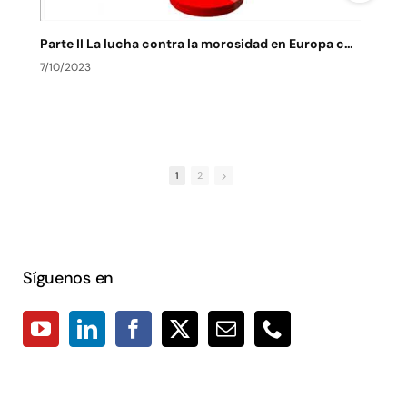
Parte II La lucha contra la morosidad en Europa contexto actual y de futuro
7/10/2023
7
1
2
Síguenos en