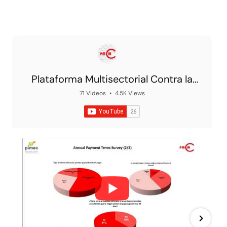
Plataforma Multisectorial Contra la
Morosidad
71 Videos
•
4.5K Views