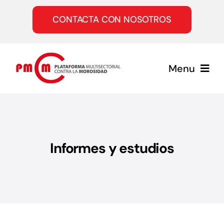
Saltar
al
CONTACTA CON NOSOTROS
contenido
Menu
Inicio
Quiénes somos
Informes y estudios
Servicios
Únete a la PMcM