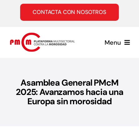
Saltar
al
CONTACTA CON NOSOTROS
contenido
Menu
Inicio
Asamblea General PMcM
Quiénes somos
2025: Avanzamos hacia una
Europa sin morosidad
Servicios
Únete a la PMcM