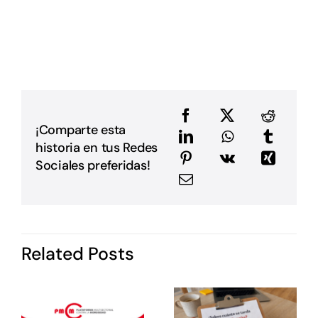
L
L
p
p
D
u
a
e
e
¡Comparte esta
a
historia en tus Redes
m
E
Sociales preferidas!
G
P
i
I
d
Related Posts
P
c
o
s
e
e