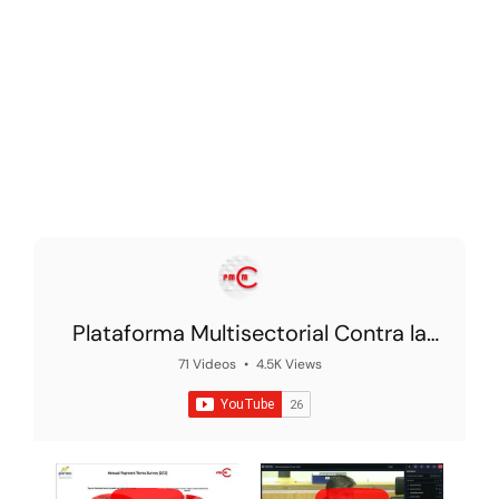
Plataforma Multisectorial Contra la
Morosidad
71 Videos
•
4.5K Views