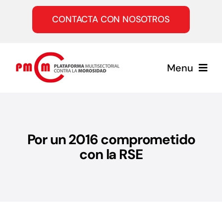
Saltar
al
CONTACTA CON NOSOTROS
contenido
Menu
Inicio
Por un 2016 comprometido
Quiénes somos
con la RSE
Servicios
Únete a la PMcM