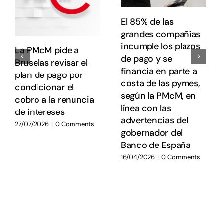
El 85% de las
grandes compañías
incumple los plazos
La PMcM pide a
de pago y se
Bruselas revisar el
financia en parte a
plan de pago por
costa de las pymes,
condicionar el
según la PMcM, en
cobro a la renuncia
línea con las
de intereses
advertencias del
27/07/2026
|
0 Comments
gobernador del
Banco de España
16/04/2026
|
0 Comments