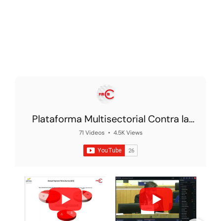
Plataforma Multisectorial Contra la
Morosidad
71 Videos
•
4.5K Views