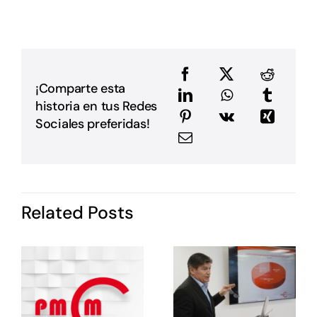
p
p
D
u
a
e
e
¡Comparte esta
a
historia en tus Redes
m
E
Sociales preferidas!
G
P
i
I
d
Related Posts
P
c
o
s
e
e
E
E