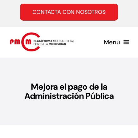
Saltar
al
CONTACTA CON NOSOTROS
contenido
Menu
Inicio
Mejora el pago de la
Quiénes somos
Administración Pública
Servicios
Únete a la PMcM