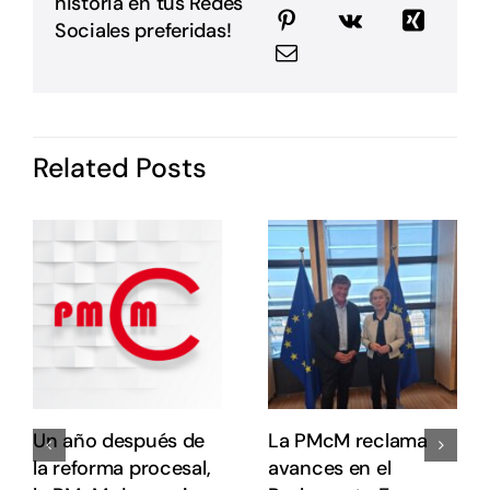
historia en tus Redes
m
E
Sociales preferidas!
G
P
i
I
d
Related Posts
P
c
o
s
e
e
E
E
Un año después de
La PMcM reclama
la reforma procesal,
avances en el