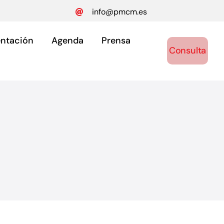
info@pmcm.es
ntación
Agenda
Prensa
Consulta
ónomos
y autónomos.