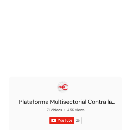
Plataforma Multisectorial Contra la
Morosidad
71 Videos
•
4.5K Views