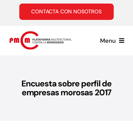
Saltar
al
CONTACTA CON NOSOTROS
contenido
Menu
Inicio
Encuesta sobre perfil de
Quiénes somos
empresas morosas 2017
Servicios
Únete a la PMcM