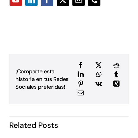
p
a
D
L
L
p
p
D
u
a
e
e
¡Comparte esta
a
historia en tus Redes
m
E
Sociales preferidas!
G
P
i
I
d
Related Posts
P
c
o