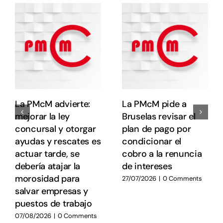
s
e
e
E
E
La PMcM advierte:
La PMcM pide a
mejorar la ley
Bruselas revisar el
concursal y otorgar
plan de pago por
ayudas y rescates es
condicionar el
actuar tarde, se
cobro a la renuncia
debería atajar la
de intereses
morosidad para
27/07/2026
|
0 Comments
salvar empresas y
puestos de trabajo
07/08/2026
|
0 Comments