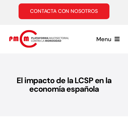
Saltar
al
CONTACTA CON NOSOTROS
contenido
Menu
Inicio
El impacto de la LCSP en la
Quiénes somos
economía española
Servicios
Únete a la PMcM