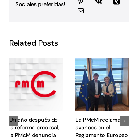
E
Sociales preferidas!
G
P
i
I
d
Related Posts
P
c
o
s
e
e
E
E
Un año después de
La PMcM reclama
la reforma procesal,
avances en el
la PMcM denuncia
Reglamento Europeo