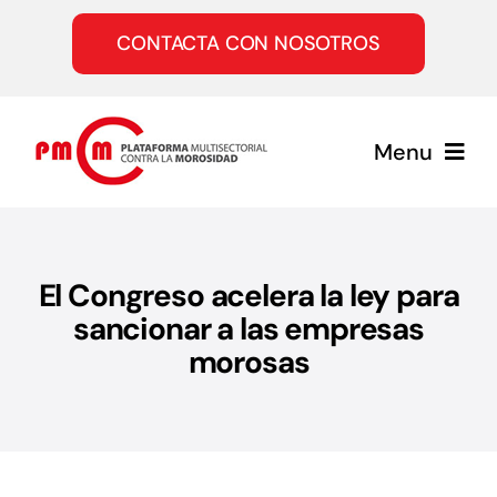
Saltar
al
CONTACTA CON NOSOTROS
contenido
Menu
Inicio
El Congreso acelera la ley para
Quiénes somos
sancionar a las empresas
morosas
Servicios
Únete a la PMcM