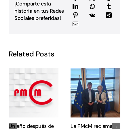
e
¡Comparte esta
a
historia en tus Redes
m
E
Sociales preferidas!
G
P
i
I
d
Related Posts
P
c
o
s
e
e
E
E
Un año después de
La PMcM reclama