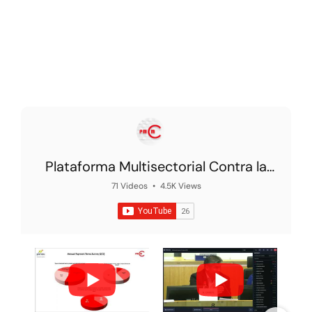
Plataforma Multisectorial Contra la
Morosidad
71 Videos
•
4.5K Views