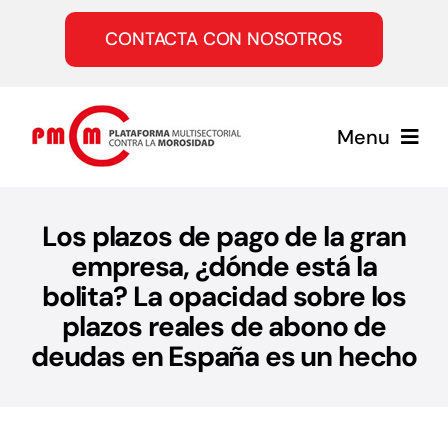
Saltar
al
CONTACTA CON NOSOTROS
contenido
Menu
Inicio
Los plazos de pago de la gran
empresa, ¿dónde está la
Quiénes somos
bolita? La opacidad sobre los
plazos reales de abono de
Servicios
deudas en España es un hecho
Únete a la PMcM