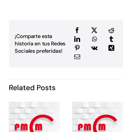
p
p
D
u
a
e
e
¡Comparte esta
a
historia en tus Redes
m
E
Sociales preferidas!
G
P
i
I
d
Related Posts
P
c
o
s
e
e
E
E