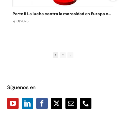
Parte II La lucha contra la morosidad en Europa contexto actual y de futuro
7/10/2023
7
1
2
Síguenos en