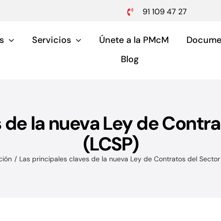
91 109 47 27
s
Servicios
Únete a la PMcM
Docume
Blog
s de la nueva Ley de Contra
Pymes y aut
(LCSP)
Servicios para pymes 
ción
Las principales claves de la nueva Ley de Contratos del Sector