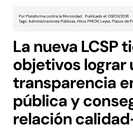
Por
Plataforma contra la Morosidad
Publicado el: 09/03/2018
Tags:
Administraciones Públicas
,
Hitos PMCM
,
Leyes
,
Plazos de P
La nueva LCSP t
objetivos
lograr
transparencia en
pública
y conseg
relación calidad