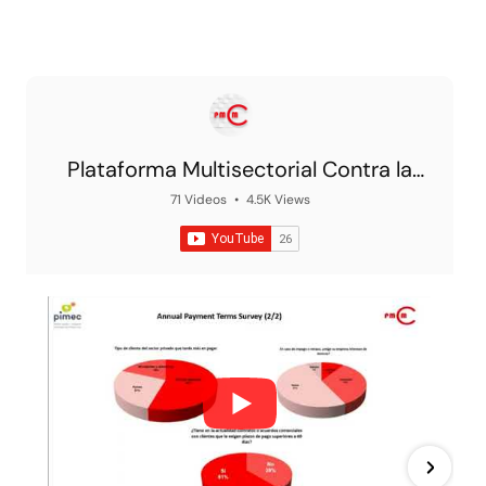
Plataforma Multisectorial Contra la
Morosidad
71 Videos
•
4.5K Views