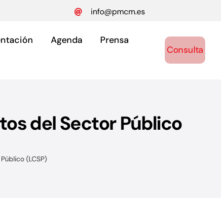
info@pmcm.es
ntación
Agenda
Prensa
Consulta
tos del Sector Público
ónomos
y autónomos.
 Público (LCSP)