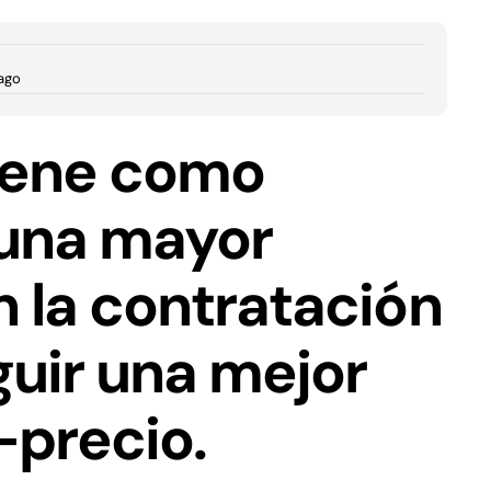
ago
iene como
 una mayor
 la contratación
uir una
mejor
-precio
.