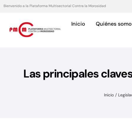
Saltar
Bienvenido a la Plataforma Multisectorial Contra la Morosidad
al
contenido
Inicio
Quiénes somo
Las principales clave
Asociaciones
Servicios para asociaciones.
Inicio
Legisla