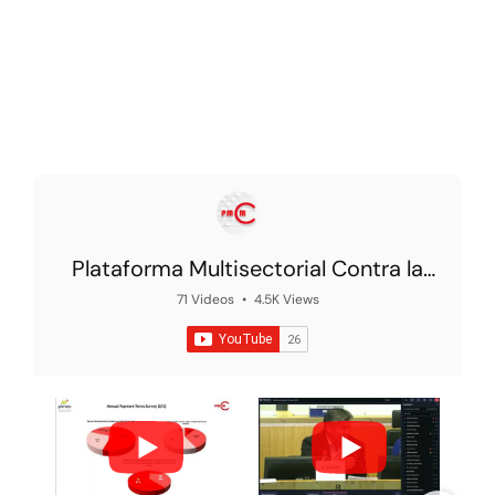
Plataforma Multisectorial Contra la
Morosidad
71 Videos
•
4.5K Views