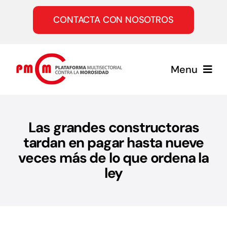
Saltar
al
CONTACTA CON NOSOTROS
contenido
Menu
Inicio
Las grandes constructoras
tardan en pagar hasta nueve
Quiénes somos
veces más de lo que ordena la
ley
Servicios
Únete a la PMcM