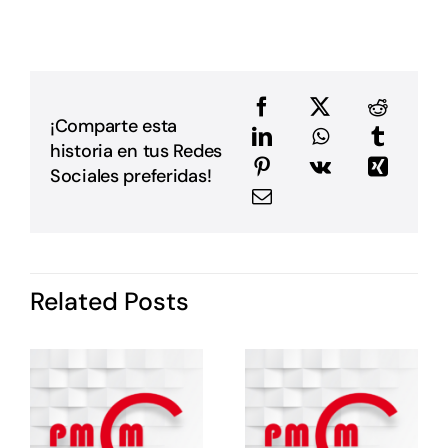
p
p
D
u
a
e
e
¡Comparte esta
a
historia en tus Redes
m
E
Sociales preferidas!
G
P
i
I
d
Related Posts
P
c
o
s
e
e
E
E