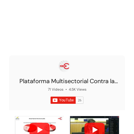
Plataforma Multisectorial Contra la
Morosidad
71 Videos
•
4.5K Views