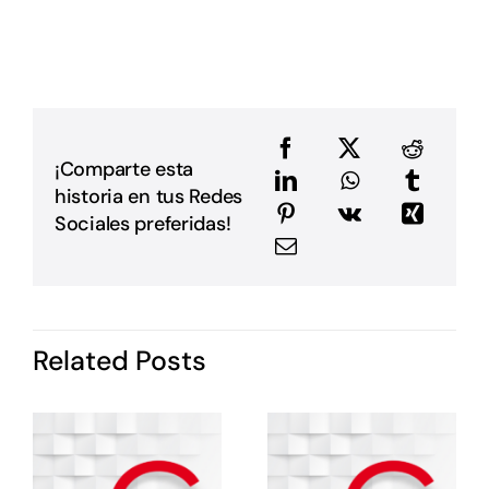
L
p
p
D
u
a
e
e
¡Comparte esta
a
historia en tus Redes
m
E
Sociales preferidas!
G
P
i
I
d
Related Posts
P
c
o
s
e
e
E