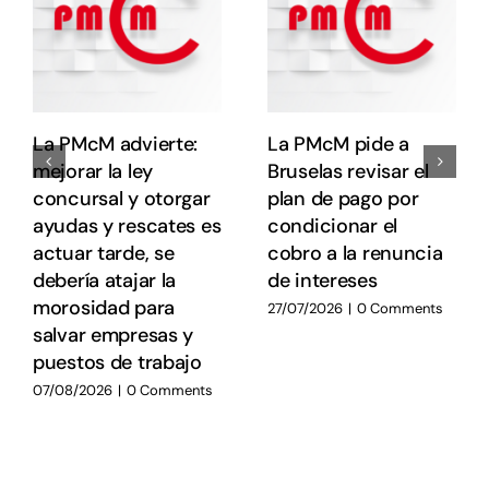
E
La PMcM advierte:
La PMcM pide a
mejorar la ley
Bruselas revisar el
concursal y otorgar
plan de pago por
ayudas y rescates es
condicionar el
actuar tarde, se
cobro a la renuncia
debería atajar la
de intereses
morosidad para
27/07/2026
|
0 Comments
salvar empresas y
puestos de trabajo
07/08/2026
|
0 Comments