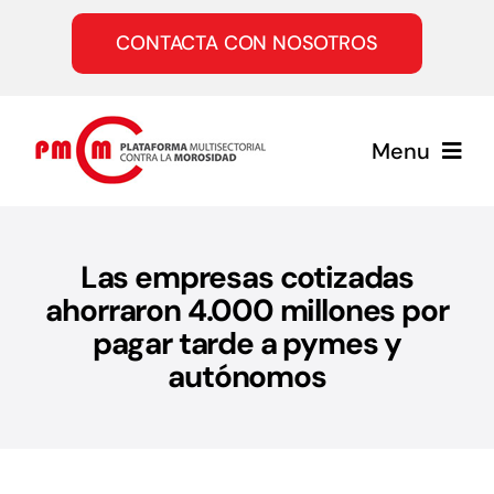
Saltar
al
CONTACTA CON NOSOTROS
contenido
Menu
Inicio
Las empresas cotizadas
ahorraron 4.000 millones por
Quiénes somos
pagar tarde a pymes y
autónomos
Servicios
Únete a la PMcM