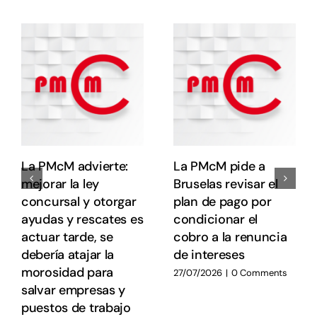
o
s
e
e
E
E
La PMcM advierte:
La PMcM pide a
mejorar la ley
Bruselas revisar el
concursal y otorgar
plan de pago por
ayudas y rescates es
condicionar el
actuar tarde, se
cobro a la renuncia
debería atajar la
de intereses
morosidad para
27/07/2026
|
0 Comments
salvar empresas y
puestos de trabajo