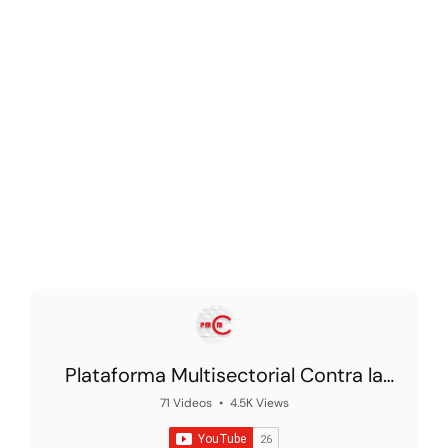
Plataforma Multisectorial Contra la
Morosidad
71 Videos
•
4.5K Views