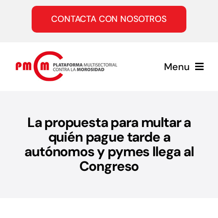
Saltar
al
CONTACTA CON NOSOTROS
contenido
Menu
Inicio
La propuesta para multar a
quién pague tarde a
Quiénes somos
autónomos y pymes llega al
Congreso
Servicios
Únete a la PMcM