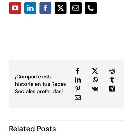
p
p
a
D
L
L
p
p
D
u
a
e
e
¡Comparte esta
a
historia en tus Redes
m
E
Sociales preferidas!
G
P
i
I
d
Related Posts
P
c