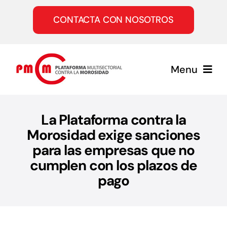
Saltar
al
CONTACTA CON NOSOTROS
contenido
Menu
Inicio
La Plataforma contra la
Morosidad exige sanciones
Quiénes somos
para las empresas que no
cumplen con los plazos de
Servicios
pago
Únete a la PMcM