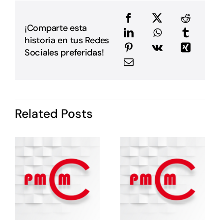
a
e
e
¡Comparte esta
a
historia en tus Redes
m
E
Sociales preferidas!
G
P
i
I
d
Related Posts
P
c
o
s
e
e
E
E