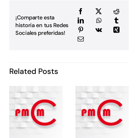
a
e
e
¡Comparte esta
a
historia en tus Redes
m
E
Sociales preferidas!
G
P
i
I
d
Related Posts
P
c
o
s
e
e
E
E