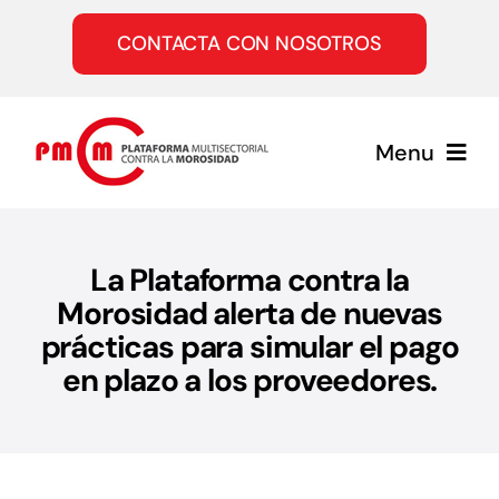
Saltar
al
CONTACTA CON NOSOTROS
contenido
Menu
Inicio
La Plataforma contra la
Morosidad alerta de nuevas
Quiénes somos
prácticas para simular el pago
en plazo a los proveedores.
Servicios
Únete a la PMcM