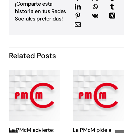
e
¡Comparte esta
a
historia en tus Redes
m
E
Sociales preferidas!
G
P
i
I
d
Related Posts
P
c
o
s
e
e
E
E
La PMcM advierte:
La PMcM pide a