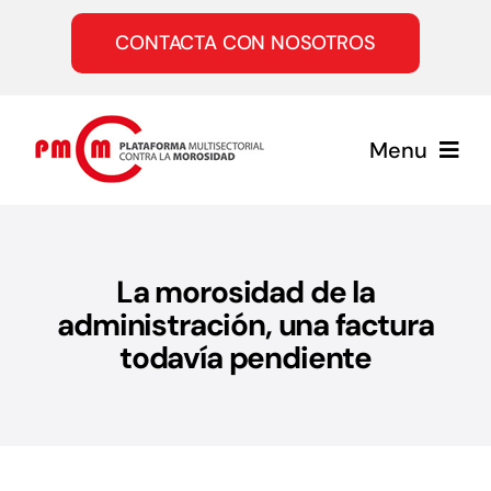
Saltar
al
CONTACTA CON NOSOTROS
contenido
Menu
Inicio
La morosidad de la
Quiénes somos
administración, una factura
todavía pendiente
Servicios
Únete a la PMcM