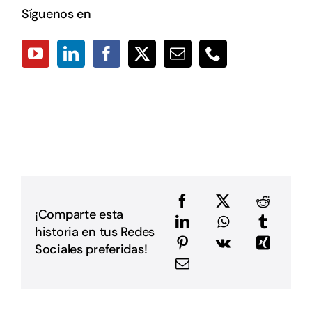
E
Síguenos en
2
C
p
p
a
D
L
L
p
p
D
u
a
e
e
¡Comparte esta
a
historia en tus Redes
m
E
Sociales preferidas!
G
P
i
I