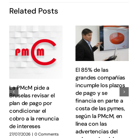
d
Related Posts
P
c
o
s
e
e
E
E
El 85% de las
grandes compañías
incumple los plazos
La PMcM pide a
de pago y se
Bruselas revisar el
financia en parte a
plan de pago por
costa de las pymes,
condicionar el
según la PMcM, en
cobro a la renuncia
línea con las
de intereses
advertencias del
27/07/2026
|
0 Comments