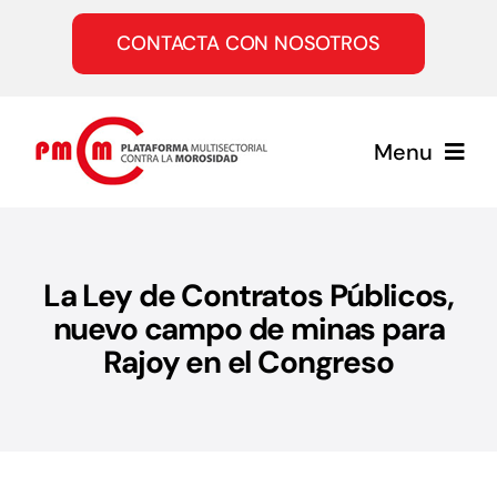
Saltar
al
CONTACTA CON NOSOTROS
contenido
Menu
Inicio
La Ley de Contratos Públicos,
Quiénes somos
nuevo campo de minas para
Rajoy en el Congreso
Servicios
Únete a la PMcM