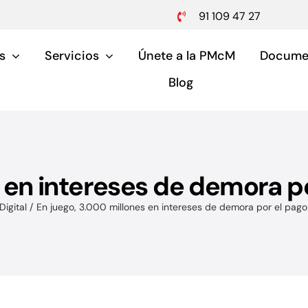
91 109 47 27
s
Servicios
Únete a la PMcM
Docume
Blog
s en intereses de demora p
Pymes y aut
Digital
En juego, 3.000 millones en intereses de demora por el pag
Servicios para pymes 