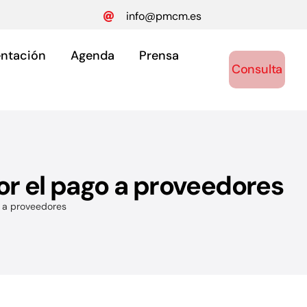
info@pmcm.es
ntación
Agenda
Prensa
Consulta
or el pago a proveedores
ónomos
o a proveedores
y autónomos.