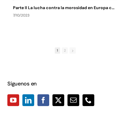
Parte II La lucha contra la morosidad en Europa contexto actual y de futuro
7/10/2023
7
1
2
Síguenos en