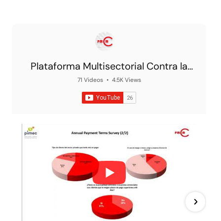
Plataforma Multisectorial Contra la
Morosidad
71 Videos
•
4.5K Views