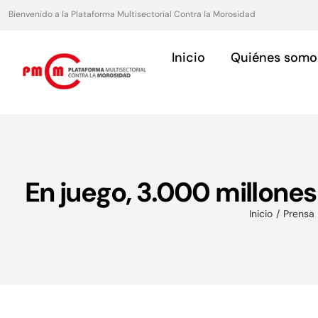
Saltar
Bienvenido a la Plataforma Multisectorial Contra la Morosidad
al
contenido
Inicio
Quiénes somo
En juego, 3.000 millone
Asociaciones
Inicio
Prensa 
Servicios para asociaciones.