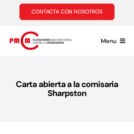
Saltar
al
CONTACTA CON NOSOTROS
contenido
Menu
Inicio
Carta abierta a la comisaria
Quiénes somos
Sharpston
Servicios
Únete a la PMcM