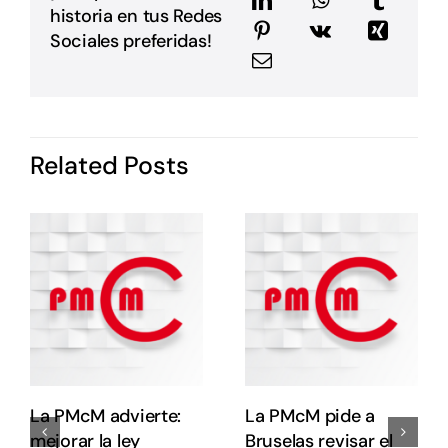
historia en tus Redes
m
E
Sociales preferidas!
G
P
i
I
d
Related Posts
P
c
o
s
e
e
E
E
La PMcM advierte:
La PMcM pide a
mejorar la ley
Bruselas revisar el