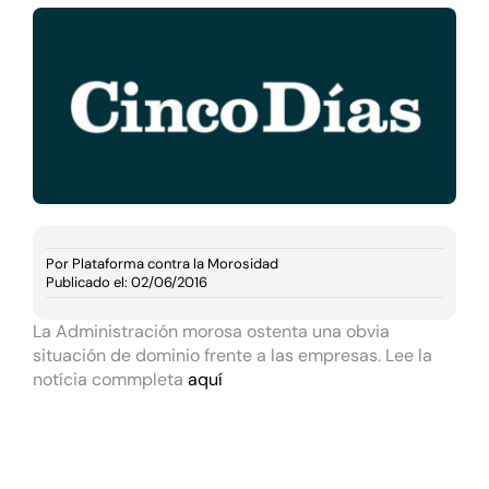
Documentación
Agenda
Prensa
Blog
Por
Plataforma contra la Morosidad
Publicado el: 02/06/2016
La Administración morosa ostenta una obvia
situación de dominio frente a las empresas. Lee la
notícia commpleta
aquí