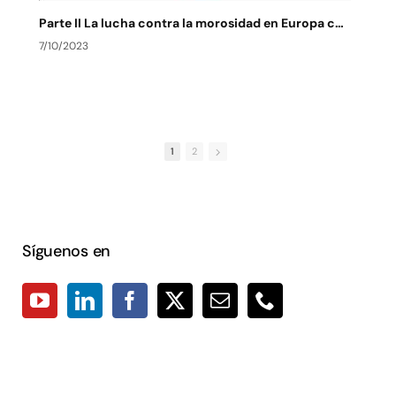
Parte II La lucha contra la morosidad en Europa contexto actual y de futuro
7/10/2023
7
1
2
Síguenos en