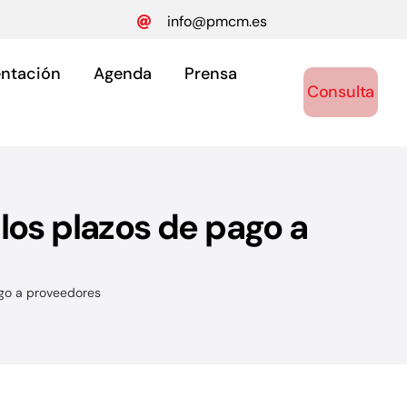
info@pmcm.es
ntación
Agenda
Prensa
Consulta
los plazos de pago a
ónomos
y autónomos.
ago a proveedores