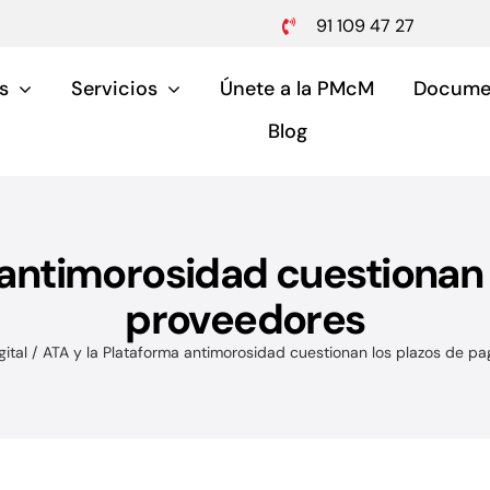
91 109 47 27
s
Servicios
Únete a la PMcM
Docume
Blog
 antimorosidad cuestionan 
Pymes y aut
proveedores
Servicios para pymes 
ital
ATA y la Plataforma antimorosidad cuestionan los plazos de p