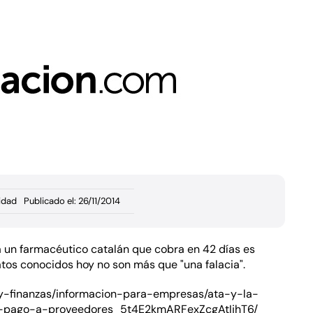
idad
Publicado el: 26/11/2014
a un farmacéutico catalán que cobra en 42 días es
atos conocidos hoy no son más que "una falacia".
-y-finanzas/informacion-para-empresas/ata-y-la-
e-pago-a-proveedores_5t4E2kmARFexZcgAtIjhT6/