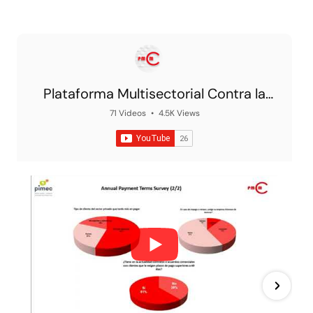
Plataforma Multisectorial Contra la
Morosidad
71 Videos
•
4.5K Views