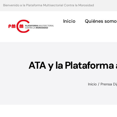
Saltar
Bienvenido a la Plataforma Multisectorial Contra la Morosidad
al
contenido
Inicio
Quiénes somo
ATA y la Plataforma
Asociaciones
Servicios para asociaciones.
Inicio
Prensa Dig