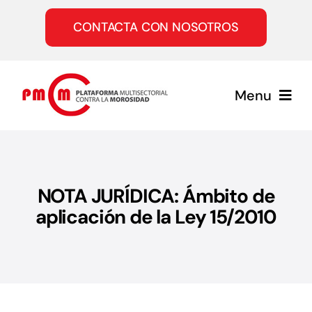
Saltar
al
CONTACTA CON NOSOTROS
contenido
Menu
Inicio
NOTA JURÍDICA: Ámbito de
Quiénes somos
aplicación de la Ley 15/2010
Servicios
Únete a la PMcM