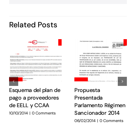
P
i
I
d
Related Posts
P
c
o
s
e
e
E
E
Esquema del plan de
Propuesta
pago a proveedores
Presentada
de EELL y CCAA
Parlamento Régimen
Sancionador 2014
10/10/2014
|
0 Comments
06/02/2014
|
0 Comments