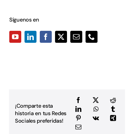
q
d
s
E
Síguenos en
2
C
p
p
a
D
L
L
p
p
D
u
a
e
e
¡Comparte esta
a
historia en tus Redes
m
E
Sociales preferidas!
G