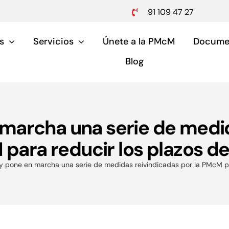
91 109 47 27
s
Servicios
Únete a la PMcM
Docume
Blog
marcha una serie de medid
Pymes y aut
para reducir los plazos de
Servicios para pymes 
y pone en marcha una serie de medidas reivindicadas por la PMcM pa