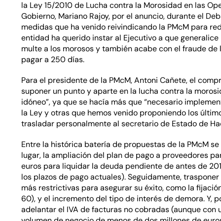
la Ley 15/2010 de Lucha contra la Morosidad en las Ope
Gobierno, Mariano Rajoy, por el anuncio, durante el De
medidas que ha venido reivindicando la PMcM para redu
entidad ha querido instar al Ejecutivo a que generalic
multe a los morosos y también acabe con el fraude de l
pagar a 250 días.
Para el presidente de la PMcM, Antoni Cañete, el compr
suponer un punto y aparte en la lucha contra la morosi
idóneo”, ya que se hacía más que “necesario implement
la Ley y otras que hemos venido proponiendo los últim
trasladar personalmente al secretario de Estado de Hac
Entre la histórica batería de propuestas de la PMcM se
lugar, la ampliación del plan de pago a proveedores pa
euros para liquidar la deuda pendiente de antes de 201
los plazos de pago actuales). Seguidamente, trasponer
más restrictivas para asegurar su éxito, como la fijac
60), y el incremento del tipo de interés de demora. Y,
adelantar el IVA de facturas no cobradas (aunque con un
volumen de negocio de menos de dos millones de euros 