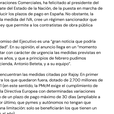
raciones Comerciales, ha felicitado al presidente del
bate del Estado de la Nación, de la puesta en marcha de
cir los plazos de pago en España. No obstante, la
e la medida del IVA, cree un régimen sancionador que
ey que permite a los contratistas de obra pública
omiso del Ejecutivo es una “gran noticia que podría
dad”. En su opinión, el anuncio llega en un “momento
ar con carácter de urgencia las medidas previstas en
os años, y que a principios de febrero pudimos
ienda, Antonio Beteta, y a su equipo”.
 encuentran las medidas citadas por Rajoy. En primer
ra los que quedaron fuera, dotado de 2.700 millones de
1 (en este sentido, la PMcM exige el cumplimiento de
 la Directiva Europea con determinadas variaciones
ión de un plazo de pago máximo de 30 días (ampliable a
 por último, que pymes y autónomos no tengan que
a limitación: solo se beneficiarán los que tienen un
al año).