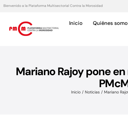
Saltar
Bienvenido a la Plataforma Multisectorial Contra la Morosidad
al
contenido
Inicio
Quiénes somo
Mariano Rajoy pone en 
Asociaciones
PMcM 
Servicios para asociaciones.
Inicio
Noticias
Mariano Rajo