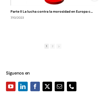
Parte II La lucha contra la morosidad en Europa contexto actual y de futuro
7/10/2023
7
1
2
Síguenos en