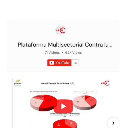
Plataforma Multisectorial Contra la
Morosidad
71 Videos
•
4.5K Views