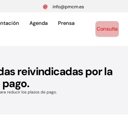
info@pmcm.es
ntación
Agenda
Prensa
Consulta
as reivindicadas por la
ónomos
 pago.
y autónomos.
ra reducir los plazos de pago.