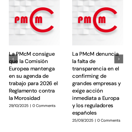
e
e
E
E
La PMcM consigue
La PMcM denuncia
que la Comisión
la falta de
Europea mantenga
transparencia en el
en su agenda de
confirming de
trabajo para 2026 el
grandes empresas y
Reglamento contra
exige acción
la Morosidad
inmediata a Europa
y los reguladores
29/10/2025
|
0 Comments
españoles
25/09/2025
|
0 Comments