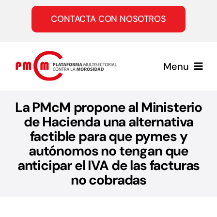
Saltar
al
CONTACTA CON NOSOTROS
contenido
Menu
Inicio
La PMcM propone al Ministerio
de Hacienda una alternativa
factible para que pymes y
Quiénes somos
autónomos no tengan que
anticipar el IVA de las facturas
Servicios
no cobradas
Únete a la PMcM