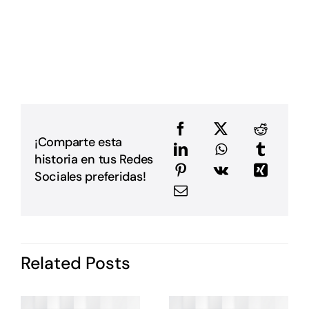
D
L
L
p
p
D
u
a
e
e
¡Comparte esta
a
historia en tus Redes
m
E
Sociales preferidas!
G
P
i
I
d
Related Posts
P
c
o
s