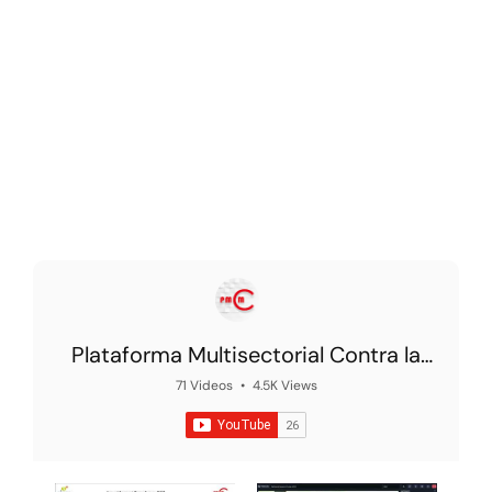
Plataforma Multisectorial Contra la
Morosidad
71 Videos
•
4.5K Views