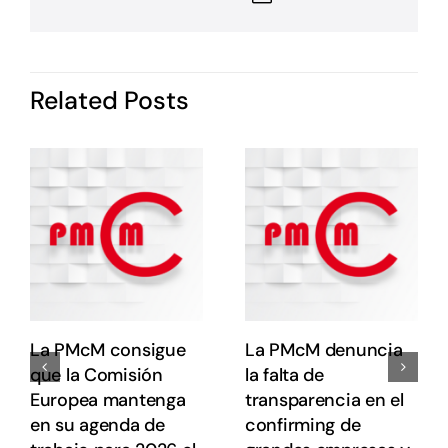
P
i
I
d
Related Posts
P
c
o
s
e
e
E
E
La PMcM consigue
La PMcM denuncia
que la Comisión
la falta de
Europea mantenga
transparencia en el
en su agenda de
confirming de