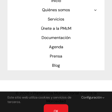
Inicio
Quiénes somos
Servicios
Únete a la PMcM
Documentación
Agenda
Prensa
Blog
©
2026 • Plataforma Multisectorial Contra la
Este sitio web utiliza cookies y servicios de
Configuración
Morosidad
terceros.
OK