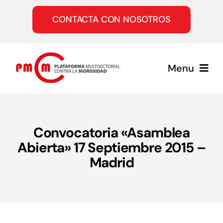
Saltar
al
CONTACTA CON NOSOTROS
contenido
Menu
Inicio
Convocatoria «Asamblea
Quiénes somos
Abierta» 17 Septiembre 2015 –
Madrid
Servicios
Únete a la PMcM