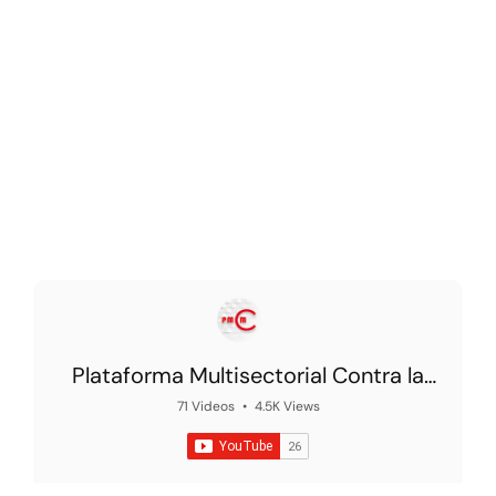
Plataforma Multisectorial Contra la
Morosidad
71 Videos
•
4.5K Views