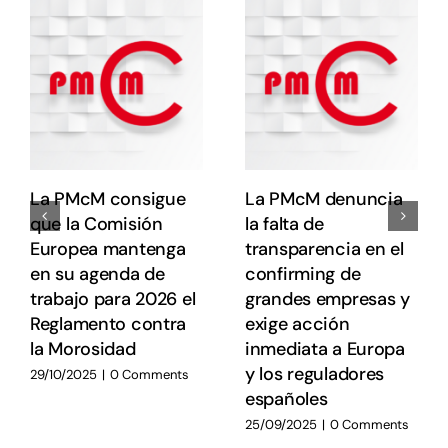
e
e
E
E
La PMcM consigue
La PMcM denuncia
que la Comisión
la falta de
Europea mantenga
transparencia en el
en su agenda de
confirming de
trabajo para 2026 el
grandes empresas y
Reglamento contra
exige acción
la Morosidad
inmediata a Europa
y los reguladores
29/10/2025
|
0 Comments
españoles
25/09/2025
|
0 Comments