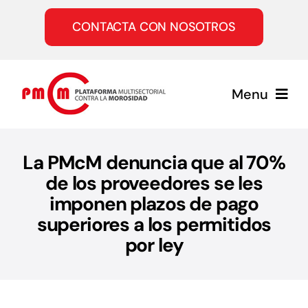
Saltar
al
CONTACTA CON NOSOTROS
contenido
Menu
Inicio
La PMcM denuncia que al 70%
de los proveedores se les
Quiénes somos
imponen plazos de pago
superiores a los permitidos
Servicios
por ley
Únete a la PMcM