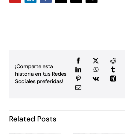
a
D
L
L
p
p
D
u
a
e
e
¡Comparte esta
a
historia en tus Redes
m
E
Sociales preferidas!
G
P
i
I
d
Related Posts
P
c
o
s