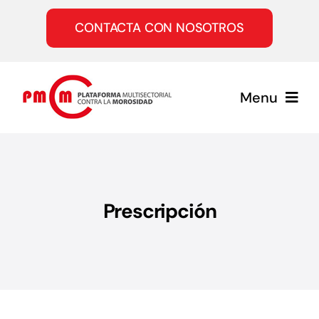
Saltar
al
CONTACTA CON NOSOTROS
contenido
Menu
Inicio
Quiénes somos
Prescripción
Servicios
Únete a la PMcM