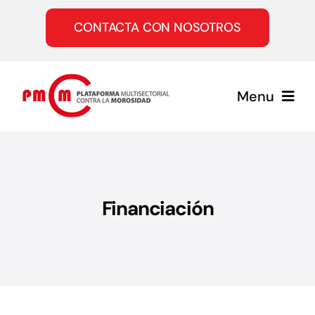
Saltar
al
CONTACTA CON NOSOTROS
contenido
Menu
Inicio
Quiénes somos
Financiación
Servicios
Únete a la PMcM