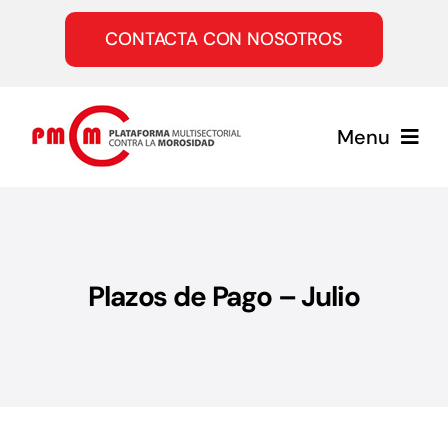
Saltar
al
CONTACTA CON NOSOTROS
contenido
Menu
Inicio
Quiénes somos
Plazos de Pago – Julio
Servicios
Únete a la PMcM