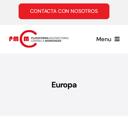
Saltar
al
CONTACTA CON NOSOTROS
contenido
Menu
Inicio
Quiénes somos
Europa
Servicios
Únete a la PMcM